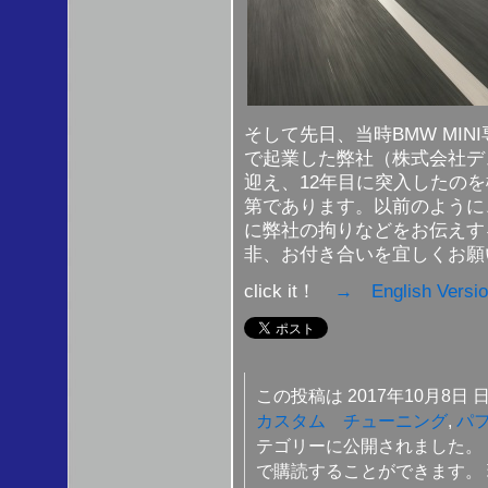
そして先日、当時BMW MI
で起業した弊社（株式会社デ
迎え、12年目に突入したの
第であります。以前のように
に弊社の拘りなどをお伝えす
非、お付き合いを宜しくお願
click it！
→ English Versi
この投稿は 2017年10月8日 日曜
カスタム チューニング
,
パ
テゴリーに公開されました。
で購読することができます。