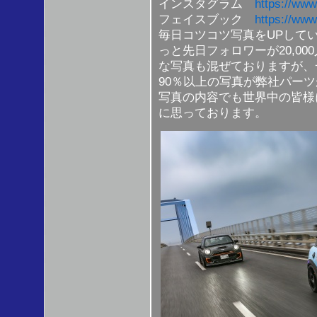
インスタグラム
https://www
フェイスブック
https://ww
毎日コツコツ写真をUPして
っと先日フォロワーが20,0
な写真も混ぜておりますが、
90％以上の写真が弊社パー
写真の内容でも世界中の皆様
に思っております。