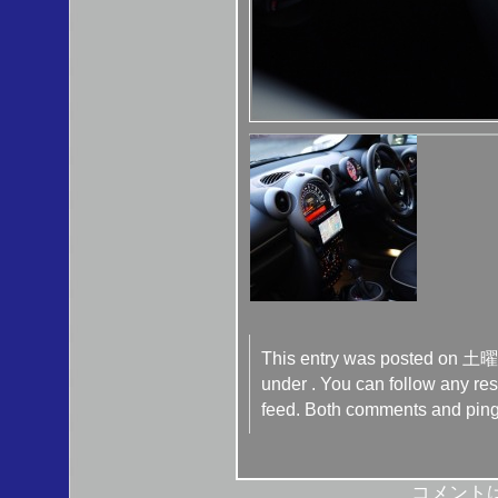
This entry was posted on 土曜日
under . You can follow any res
feed. Both comments and pings
コメント