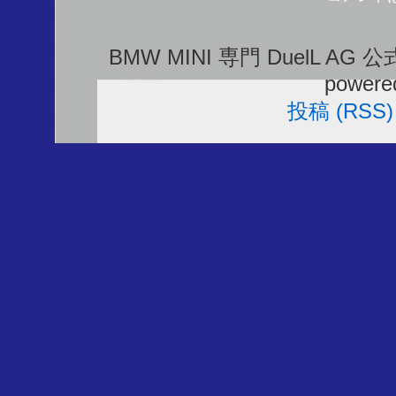
BMW MINI 専門 DuelL AG 
powere
投稿 (RSS)