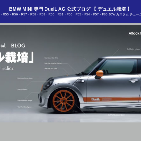
BMW MINI 専門 DuelL AG 公式ブログ 【 デュエル栽培 】
53・R55・R56・R57・R58・R59・R60・R61・F56・F55・F54・F57・F60 JCW カスタム