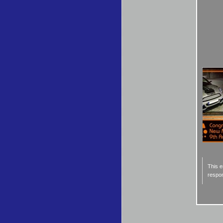
This e
respon