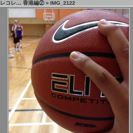
レコレ… 香港編②
» IMG_2122