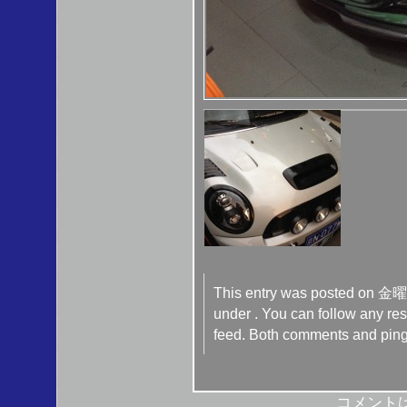
This entry was posted on 金曜日
under . You can follow any res
feed. Both comments and pings
コメント