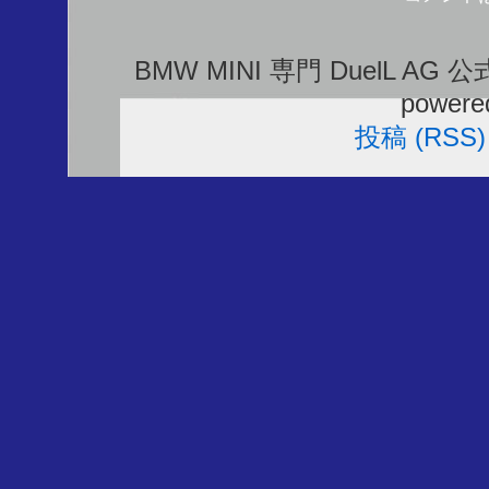
BMW MINI 専門 DuelL AG 
powere
投稿 (RSS)